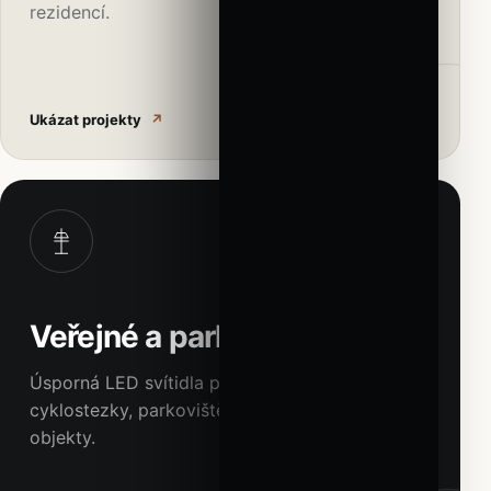
rezidencí.
Ukázat projekty
↗
03
Veřejné a parkové osvětlení
Úsporná LED svítidla pro ulice, parky,
cyklostezky, parkoviště, fasády i historické
objekty.