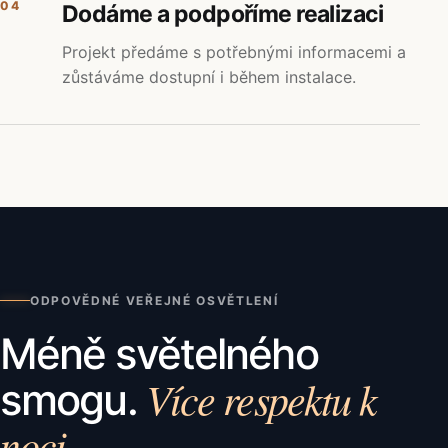
04
Dodáme a podpoříme realizaci
Projekt předáme s potřebnými informacemi a
zůstáváme dostupní i během instalace.
ODPOVĚDNÉ VEŘEJNÉ OSVĚTLENÍ
Méně světelného
Více respektu k
smogu.
noci.