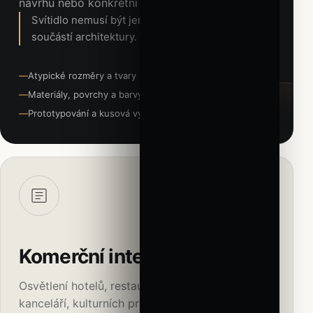
návrhu nebo konkrétní potřeby.
Svítidlo nemusí být jen produkt. Může se stát
součástí architektury.
Atypické rozměry a tvary
Materiály, povrchy a barvy RAL
Prototypování a kusová výroba
02
Komerční interiéry
Osvětlení hotelů, restaurací, obchodních center,
kanceláří, kulturních prostor a prémiových