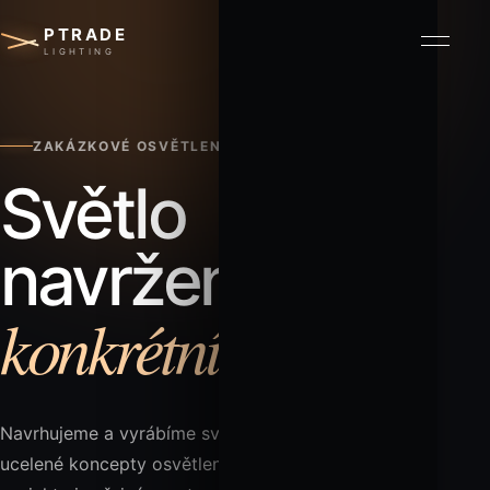
PTRADE
Otevří
LIGHTING
ZAKÁZKOVÉ OSVĚTLENÍ BEZ KOMPROMISŮ
Světlo
navržené pro
konkrétní prostor.
Navrhujeme a vyrábíme svítidla, světelné objekty a
ucelené koncepty osvětlení pro interiéry, komerční