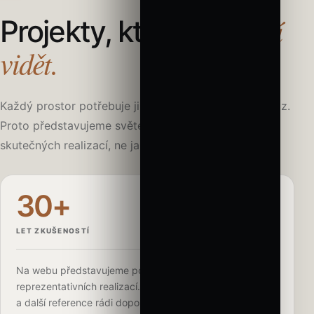
zůstávají
Projekty, které
vidět.
Každý prostor potřebuje jinou intenzitu, optiku i výraz.
Proto představujeme světelná řešení v kontextu
skutečných realizací, ne jako izolované produkty.
30+
LET ZKUŠENOSTÍ
Na webu představujeme pouze výběr aktuálních a
reprezentativních realizací. Portfolio firmy je výrazně širší
a další reference rádi doporučíme podle typu prostoru a