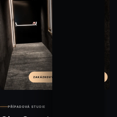
ZAKÁZKOVÝ DETAIL / FUNKCE / ATMOSFÉRA
PŘÍPADOVÁ STUDIE