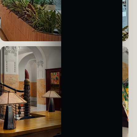
KOMERČNÍ PROSTOR · ZAKÁZKOVÁ VÝROBA
Westfield Černý Most
Oblouková svítidla vytvořená pro konkrétní část interiéru.