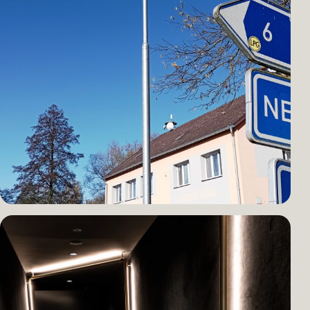
HOTEL · KOMPLETNÍ DODÁVKA
Hotel Queens
Vrstvené osvětlení pokoje pro pohodlí hostů i provozní potřeby.
OBEC · LED MODERNIZACE
Mladý Smolivec
Úsporné veřejné osvětlení pro každodenní provoz obce.