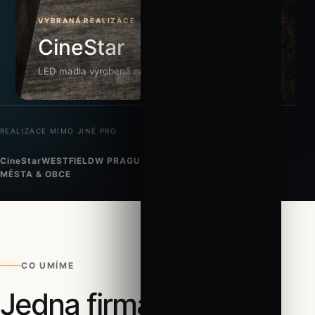
VYBRANÁ REALIZACE
CineStar
LED madla vyrobená na míru
REALIZACE MIMO JINÉ PRO
CineStar
WESTFIELD
W PRAGUE
HOTELY & REZIDENCE
MĚSTA & OBCE
CO UMÍME
Celé
Jedna firma.