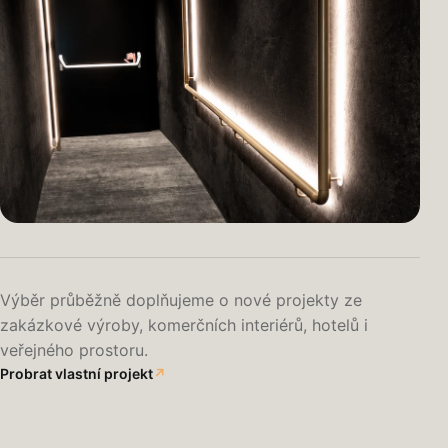
Výběr průběžně doplňujeme o nové projekty ze
CINESTAR · ATYPICKÝ PRVEK
zakázkové výroby, komerčních interiérů, hotelů i
LED madla na míru
veřejného prostoru.
Probrat vlastní projekt
↗
Světlo, orientace a konstrukční detail v jednom řešení.