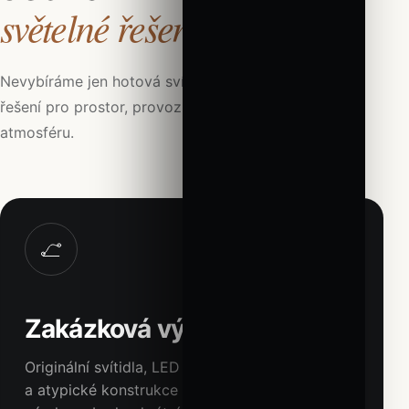
světelné řešení.
Nevybíráme jen hotová svítidla. Hledáme správné
řešení pro prostor, provoz, rozpočet i zamýšlenou
atmosféru.
01
Zakázková výroba
Originální svítidla, LED madla, světelné objekty
a atypické konstrukce podle architektonického