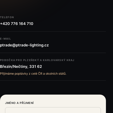
TELEFON
+420 776 164 710
E-MAIL
ptrade@ptrade-lighting.cz
POBOČKA PRO PLZEŇSKÝ A KARLOVARSKÝ KRAJ
Březín/Nečtiny, 331 62
Přijímáme poptávky z celé ČR a okolních států.
JMÉNO A PŘÍJMENÍ