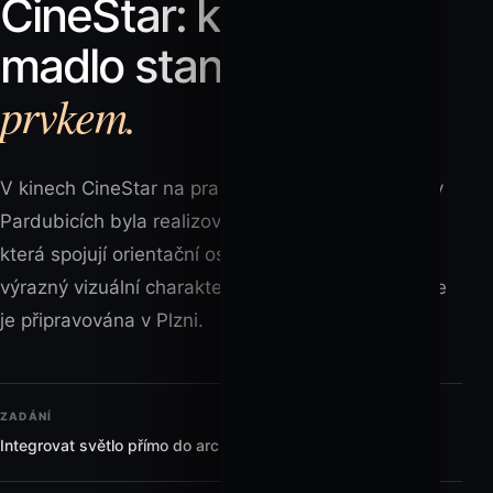
CineStar: když se
světelným
madlo stane
prvkem.
V kinech CineStar na pražském Černém Mostě a v
Pardubicích byla realizována atypická LED madla,
která spojují orientační osvětlení, bezpečnost a
výrazný vizuální charakter prostoru. Další realizace
je připravována v Plzni.
ZADÁNÍ
Integrovat světlo přímo do architektury chodby