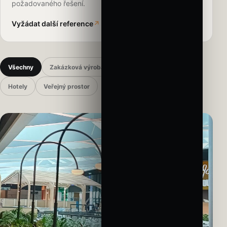
požadovaného řešení.
Vyžádat další reference
↗
Všechny
Zakázková výroba
Komerční prostory
Hotely
Veřejný prostor