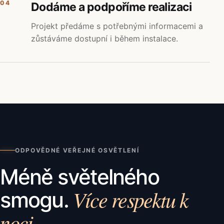
04
Dodáme a podpoříme realizaci
Projekt předáme s potřebnými informacemi a
zůstáváme dostupní i během instalace.
ODPOVĚDNÉ VEŘEJNÉ OSVĚTLENÍ
Méně světelného
Více respektu k
smogu.
noci.