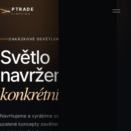
PTRADE
Otevří
LIGHTING
ZAKÁZKOVÉ OSVĚTLENÍ BEZ KOMPROMISŮ
Světlo
navržené pro
konkrétní prostor.
Navrhujeme a vyrábíme svítidla, světelné objekty a
ucelené koncepty osvětlení pro interiéry, komerční