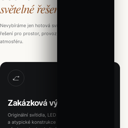
světelné řešení.
Nevybíráme jen hotová svítidla. Hledáme správné
řešení pro prostor, provoz, rozpočet i zamýšlenou
atmosféru.
01
Zakázková výroba
Originální svítidla, LED madla, světelné objekty
a atypické konstrukce podle architektonického