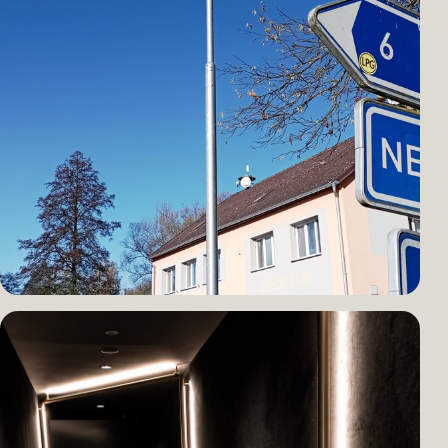
HOTEL · KOMPLETNÍ DODÁVKA
Hotel Queens
Vrstvené osvětlení pokoje pro pohodlí hostů i provozní potřeby.
OBEC · LED MODERNIZACE
Mladý Smolivec
Úsporné veřejné osvětlení pro každodenní provoz obce.