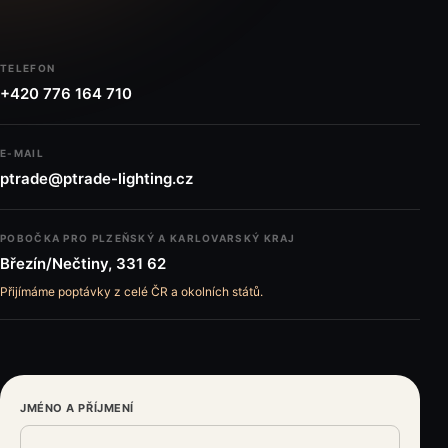
TELEFON
+420 776 164 710
E-MAIL
ptrade@ptrade-lighting.cz
POBOČKA PRO PLZEŇSKÝ A KARLOVARSKÝ KRAJ
Březín/Nečtiny, 331 62
Přijímáme poptávky z celé ČR a okolních států.
JMÉNO A PŘÍJMENÍ