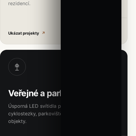
rezidencí.
Ukázat projekty
↗
03
Veřejné a parkové osvětlení
Úsporná LED svítidla pro ulice, parky,
cyklostezky, parkoviště, fasády i historické
objekty.