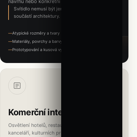
návrhu nebo konkrétní potřeby.
Svítidlo nemusí být jen produkt. Může se stát
součástí architektury.
Atypické rozměry a tvary
Materiály, povrchy a barvy RAL
Prototypování a kusová výroba
02
Komerční interiéry
Osvětlení hotelů, restaurací, obchodních center,
kanceláří, kulturních prostor a prémiových