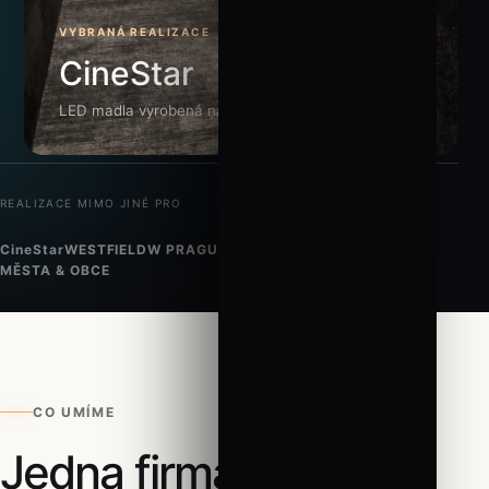
VYBRANÁ REALIZACE
CineStar
LED madla vyrobená na míru
REALIZACE MIMO JINÉ PRO
CineStar
WESTFIELD
W PRAGUE
HOTELY & REZIDENCE
MĚSTA & OBCE
CO UMÍME
Celé
Jedna firma.