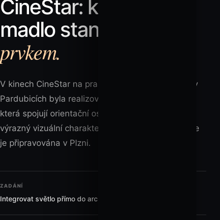
CineStar: když se
světelným
madlo stane
prvkem.
V kinech CineStar na pražském Černém Mostě a v
Pardubicích byla realizována atypická LED madla,
která spojují orientační osvětlení, bezpečnost a
výrazný vizuální charakter prostoru. Další realizace
je připravována v Plzni.
ZADÁNÍ
Integrovat světlo přímo do architektury chodby