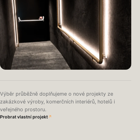
Výběr průběžně doplňujeme o nové projekty ze
CINESTAR · ATYPICKÝ PRVEK
zakázkové výroby, komerčních interiérů, hotelů i
LED madla na míru
veřejného prostoru.
Probrat vlastní projekt
↗
Světlo, orientace a konstrukční detail v jednom řešení.