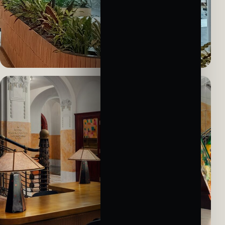
KOMERČNÍ PROSTOR · ZAKÁZKOVÁ VÝROBA
Westfield Černý Most
Oblouková svítidla vytvořená pro konkrétní část interiéru.