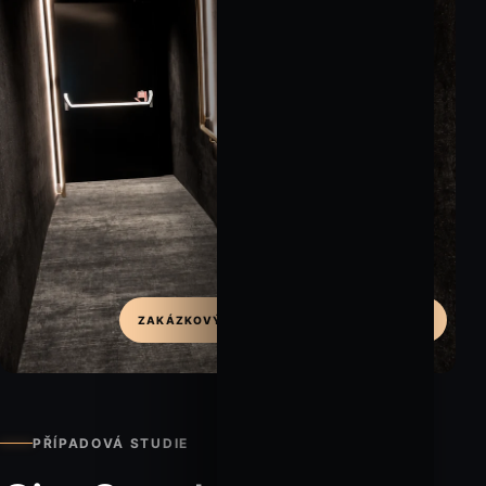
ZAKÁZKOVÝ DETAIL / FUNKCE / ATMOSFÉRA
PŘÍPADOVÁ STUDIE