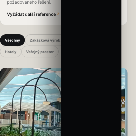
požadovaného řešení.
Vyžádat další reference
↗
Všechny
Zakázková výroba
Komerční prostory
Hotely
Veřejný prostor