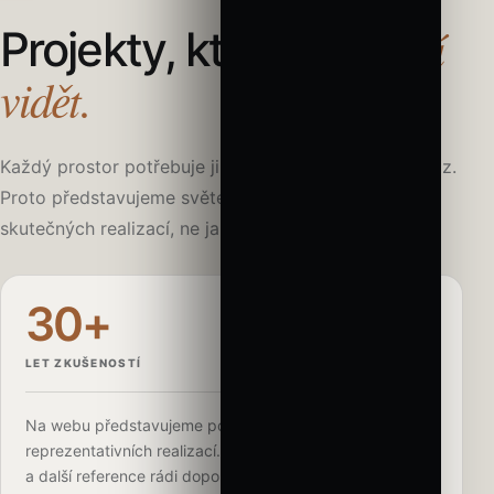
zůstávají
Projekty, které
vidět.
Každý prostor potřebuje jinou intenzitu, optiku i výraz.
Proto představujeme světelná řešení v kontextu
skutečných realizací, ne jako izolované produkty.
30+
LET ZKUŠENOSTÍ
Na webu představujeme pouze výběr aktuálních a
reprezentativních realizací. Portfolio firmy je výrazně širší
a další reference rádi doporučíme podle typu prostoru a